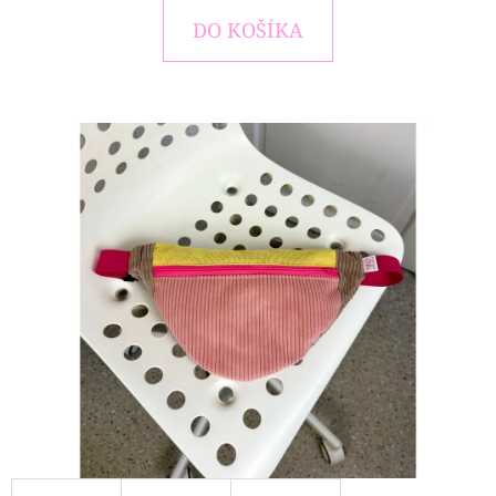
E
DO KOŠÍKA
T
E
N
Á
J
S
Ť
?
HĽADAŤ