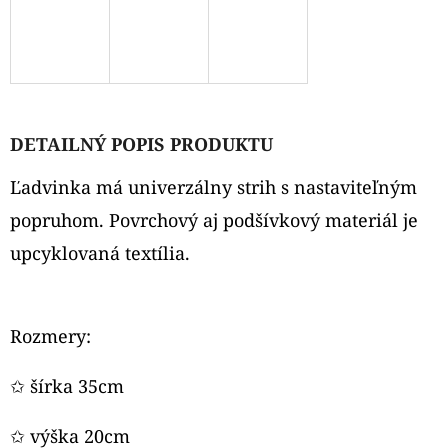
O
D
P
O
DETAILNÝ POPIS PRODUKTU
R
Ú
Ľadvinka má univerzálny strih s nastaviteľným
Č
popruhom. Povrchový aj podšívkový materiál je
A
M
upcyklovaná textília.
E
Rozmery:
BLÚZKA
✩ šírka 35cm
€34
✩ výška 20cm