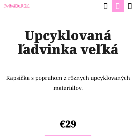
K
Hľadať
Nák
Prejsť
O
na
Späť
Späť
koší
Š
obsah
Upcyklovaná
Í
Č
K
ľadvinka veľká
O
P
O
T
Kapsička s popruhom z rôznych upcyklovaných
R
materiálov.
E
B
U
€29
J