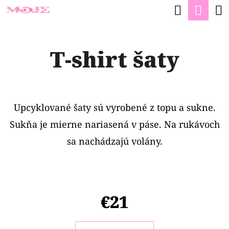
K
Hľadať
Nák
Prejsť
O
na
Späť
Späť
koší
Š
obsah
T-shirt šaty
Í
Č
K
O
P
Upcyklované šaty sú vyrobené z topu a sukne.
O
Sukňa je mierne nariasená v páse. Na rukávoch
T
sa nachádzajú volány.
R
E
B
U
€21
J