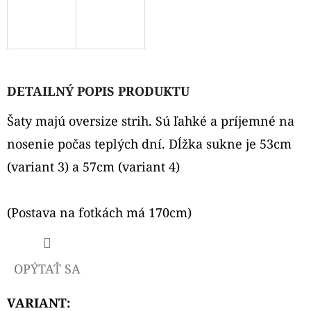
O
D
P
O
DETAILNÝ POPIS PRODUKTU
R
Ú
Šaty majú oversize strih. Sú ľahké a príjemné na
Č
nosenie počas teplých dní. Dĺžka sukne je 53cm
A
(variant 3) a 57cm (variant 4)
M
E
(Postava na fotkách má 170cm)
RIFĽOVÁ
BLÚZKA
OPÝTAŤ SA
€34
VARIANT: