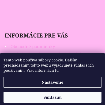
INFORMÁCIE PRE VÁS
Obchodné podmienky
Podmienky ochrany osobných údajov
Tento web používa súbory cookie. Ďalším
Vrátenie tovaru
prechádzaním tohto webu vyjadrujete súhlas s ich
používaním. Viac informácií
tu
.
Nastavenie
Vytvoril Shoptet
Copyright 2026
Moje Háby
. Všetky práva
Súhlasím
vyhradené.
Upraviť nastavenie cookies