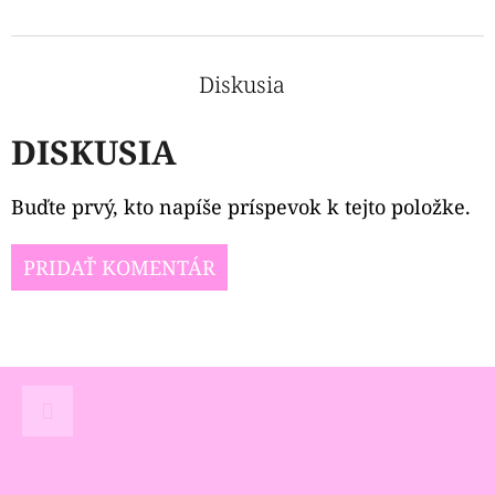
Diskusia
DISKUSIA
Buďte prvý, kto napíše príspevok k tejto položke.
PRIDAŤ KOMENTÁR
Z
Á
P
Instagram
Ä