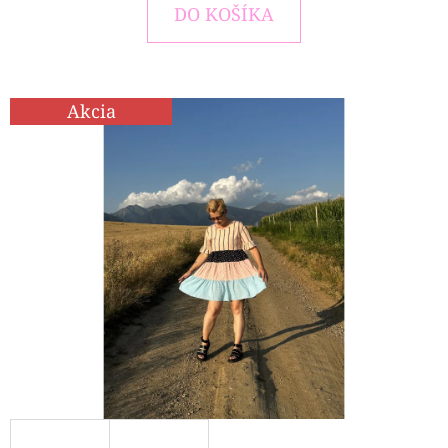
E
DO KOŠÍKA
T
E
N
Akcia
Á
J
S
Ť
?
HĽADAŤ