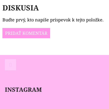
DISKUSIA
Buďte prvý, kto napíše príspevok k tejto položke.
PRIDAŤ KOMENTÁR
Z
Á
P
Instagram
Ä
INSTAGRAM
T
I
E