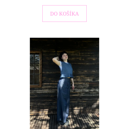
E
T
DO KOŠÍKA
E
N
Á
J
S
Ť
?
HĽADAŤ