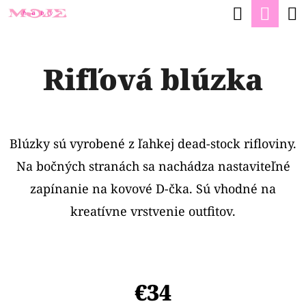
K
Hľadať
Nák
Prejsť
O
na
Späť
Späť
koší
Š
obsah
Rifľová blúzka
Í
Č
K
O
P
Blúzky sú vyrobené z ľahkej dead-stock rifloviny.
O
Na bočných stranách sa nachádza nastaviteľné
T
zapínanie na kovové D-čka. Sú vhodné na
R
kreatívne vrstvenie outfitov.
E
B
U
J
€34